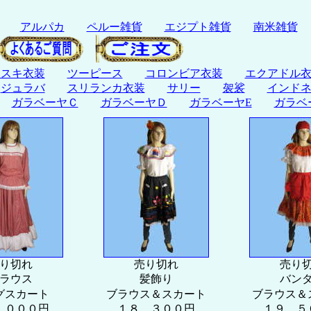
アルパカ
ペルー雑貨
エジプト雑貨
南米雑貨
ャスキ衣装
ツーピース
コロンビア衣装
エクアドル
ジュラバ
スリランカ衣装
サリー
袈裟
インド
ガラベーヤＣ
ガラベーヤＤ
ガラベーヤE
ガラベ
り切れ
売り切れ
売り
ラウス
髪飾り
バン
グスカート
ブラウス＆スカート
ブラウス＆
，０００円
１８，３００円
１９，５