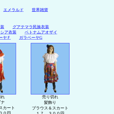
エメラルド
世界雑貨
衣装
グアテマラ民族衣装
ネシア衣装
ベトナムアオザイ
ーヤＦ
ガラベーヤG
切れ
売り切れ
ダナ
髪飾り
スカート
ブラウス＆スカート
００円
１７，３００円