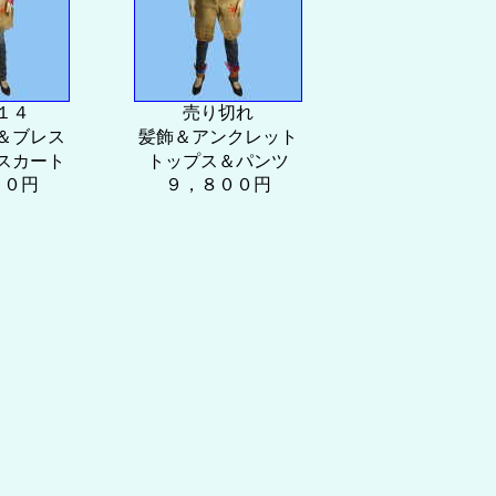
１４
売り切れ
＆ブレス
髪飾＆アンクレット
スカート
トップス＆パンツ
００円
９，８００円