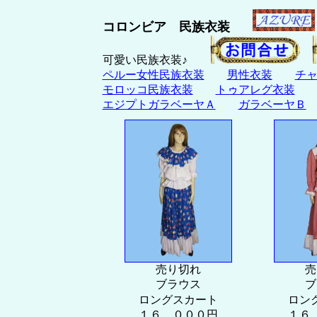
コロンビア 民族衣装
可愛い民族衣装♪
ペルー女性民族衣装
男性衣装
チ
モロッコ民族衣装
トゥアレグ衣装
エジプトガラベーヤＡ
ガラベーヤＢ
売り切れ
売
ブラウス
ブ
ロングスカート
ロン
１６，０００円
１６