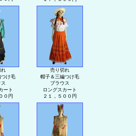
切れ
売り切れ
編つけ毛
帽子＆三編つけ毛
ウス
ブラウス
カート
ロングスカート
００円
２１，５００円