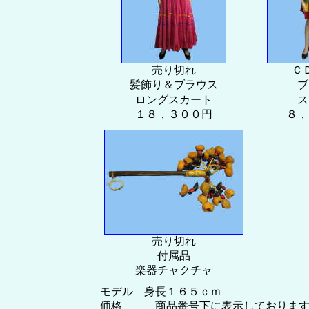
売り切れ
Ｃ
髪飾り＆ブラウス
ブ
ロングスカート
ス
１８，３００円
８，
売り切れ
付属品
楽器チャクチャ
モデル 身長１６５ｃｍ
価格 商品番号下に表示しております