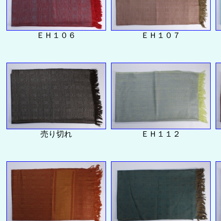
ＥＨ１０６
ＥＨ１０７
売り切れ
ＥＨ１１２