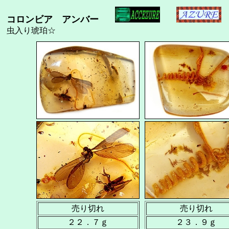
コロンビア アンバー
虫入り琥珀☆
売り切れ
売り切れ
２２．７ｇ
２３．９ｇ