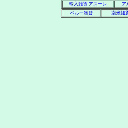
輸入雑貨 アスーレ
ア
南米雑
ペルー雑貨