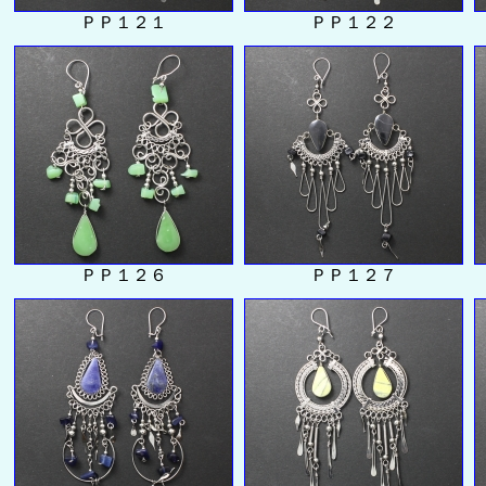
ＰＰ１２１
ＰＰ１２２
ＰＰ１２６
ＰＰ１２７