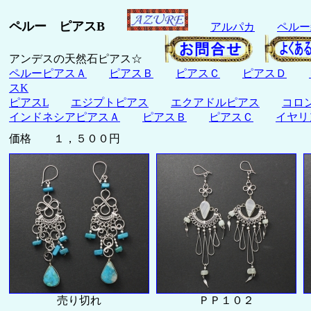
ペルー ピアスB
アルパカ
ペルー
アンデスの天然石ピアス☆
ペルーピアスＡ
ピアスＢ
ピアスＣ
ピアスＤ
スK
ピアスL
エジプトピアス
エクアドルピアス
コロ
インドネシアピアスＡ
ピアスＢ
ピアスＣ
イヤリ
価格 １，５００円
売り切れ
ＰＰ１０２