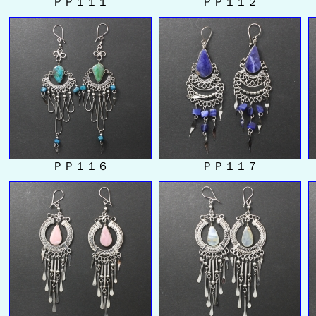
ＰＰ１１１
ＰＰ１１２
ＰＰ１１６
ＰＰ１１７