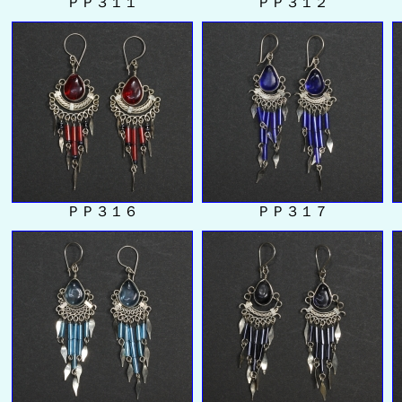
ＰＰ３１１
ＰＰ３１２
ＰＰ３１６
ＰＰ３１７