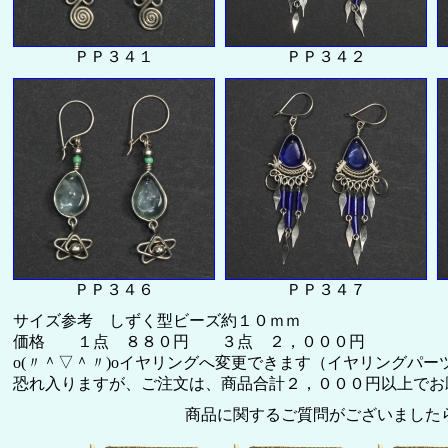
ＰＰ３４１
ＰＰ３４２
ＰＰ３４６
ＰＰ３４７
サイズ参考 しずく型ビーズ約１０ｍｍ
価格 １点 ８８０円 ３点 ２，０００円
o(〃＾▽＾〃)oイヤリングへ変更できます（イヤリングパー
恐れ入りますが、ご注文は、商品合計２，０００円以上でお願い致
商品に関するご質問がございました