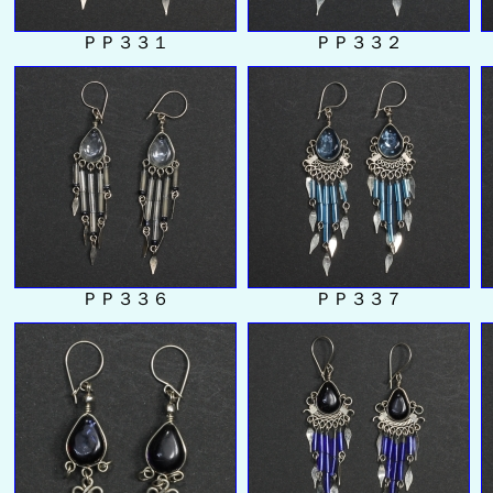
ＰＰ３３１
ＰＰ３３２
ＰＰ３３６
ＰＰ３３７