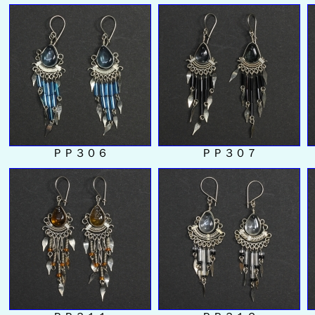
ＰＰ３０６
ＰＰ３０７