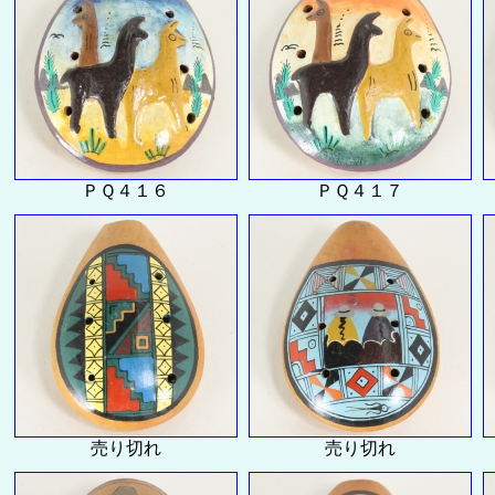
ＰＱ４１６
ＰＱ４１７
売り切れ
売り切れ