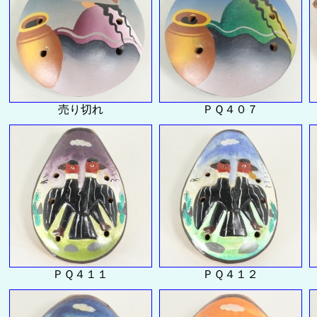
売り切れ
ＰＱ４０７
ＰＱ４１１
ＰＱ４１２