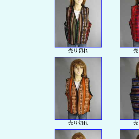
売り切れ
売
売り切れ
売