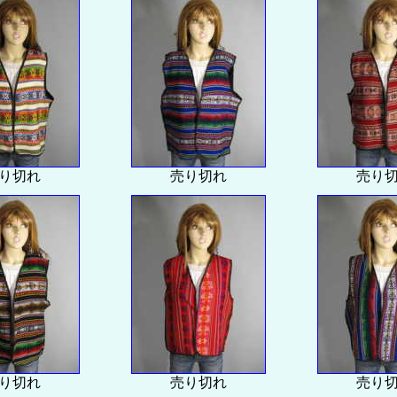
り切れ
売り切れ
売り
り切れ
売り切れ
売り