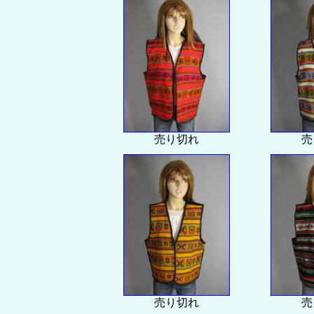
売り切れ
売
売り切れ
売