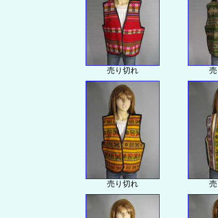
売り切れ
売
売り切れ
売