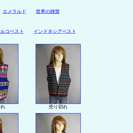
エメラルド
世界の雑貨
トルコベスト
インドネシアベスト
切れ
売り切れ