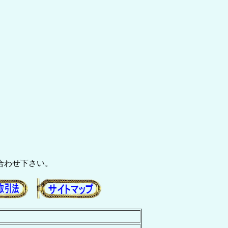
合わせ下さい。