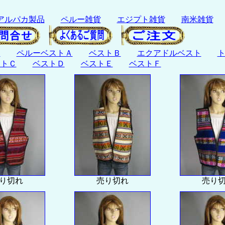
アルパカ製品
ペルー雑貨
エジプト雑貨
南米雑貨
ト
ペルーベストＡ
ベストＢ
エクアドルベスト
ストＣ
ベストＤ
ベストＥ
ベストＦ
り切れ
売り切れ
売り