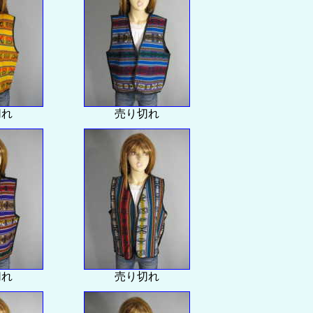
切れ
売り切れ
切れ
売り切れ