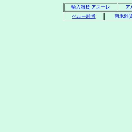
輸入雑貨 アスーレ
ア
南米雑
ペルー雑貨