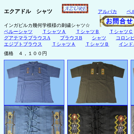
エクアドル シャツ
アルパカ
ペ
インガピルカ幾何学模様の刺繍シャツ☆
ペルーシャツ
ＴシャツＡ
ＴシャツＢ
ＴシャツＣ
グアテマラブラウスA
ブラウスB
シャツ
コロン
エジプトブラウス
ＴシャツＡ
ＴシャツＢ
インド
価格 ４，１００円