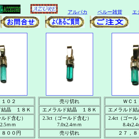
アルパカ
ペルー雑貨
エ
☆
Ｃ１０２
売り切れ
ＷＣ１
ド結晶 １８Ｋ
エメラルド結晶 １８Ｋ
エメラルド結
（ゴールド含む）
2.3ct（ゴールド含む）
2.4ct（ゴ
x2.5ｍｍ
7.0x2.4ｍｍ
8.4x2
，８００円
売り切れ
２７，８