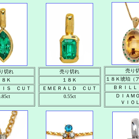
売り
り切れ
売り切れ
１８Ｋ琥珀（
１８Ｋ
１８Ｋ
ＢＲＩＬＬ
ＵＩＳ ＣＵＴ
ＥＭＥＲＡＬＤ ＣＵＴ
ＤＩＡＭ
.85ct
0.55ct
ＶＩＯ