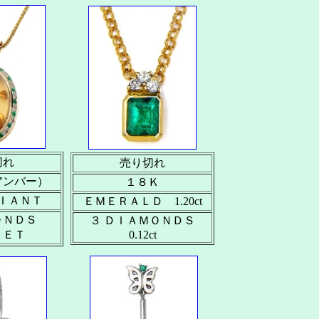
切れ
売り切れ
アンバー）
１８Ｋ
ＩＡＮＴ
ＥＭＥＲＡＬＤ 1.20ct
ＯＮＤＳ
３ ＤＩＡＭＯＮＤＳ
ＬＥＴ
0.12ct