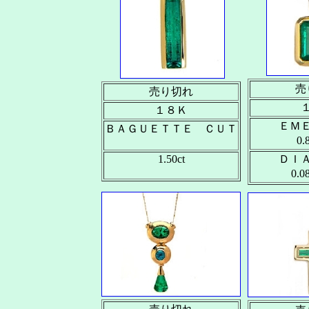
売
売り切れ
１８Ｋ
ＥＭ
ＢＡＧＵＥＴＴＥ ＣＵＴ
0
1.50ct
ＤＩ
0.