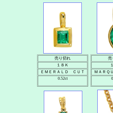
売り切れ
売
１８Ｋ
ＥＭＥＲＡＬＤ ＣＵＴ
ＭＡＲＱ
0.52ct
0