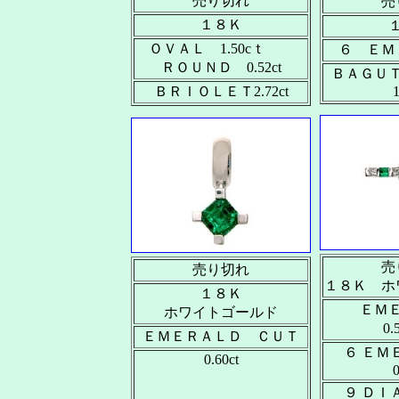
売り切れ
売
１８Ｋ
ＯＶＡＬ 1.50cｔ
６ ＥＭ
ＲＯＵＮＤ 0.52ct
ＢＡＧＵ
ＢＲＩＯＬＥＴ2.72ct
1
売
売り切れ
１８Ｋ ホ
１８Ｋ
ＥＭ
ホワイトゴールド
0
ＥＭＥＲＡＬＤ ＣＵＴ
６ ＥＭ
0.60ct
0
９ ＤＩ