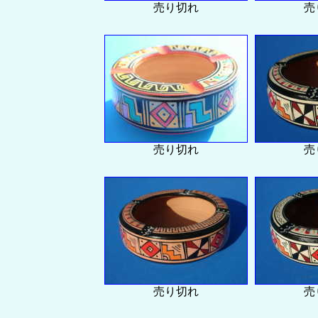
売り切れ
売
売り切れ
売
売り切れ
売