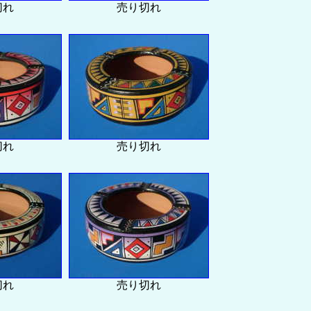
切れ
売り切れ
切れ
売り切れ
切れ
売り切れ