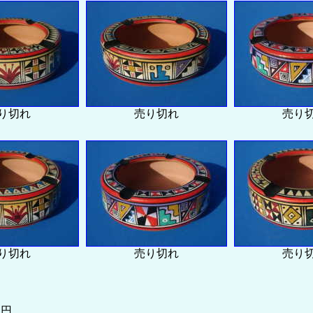
り切れ
売り切れ
売り
り切れ
売り切れ
売り
円