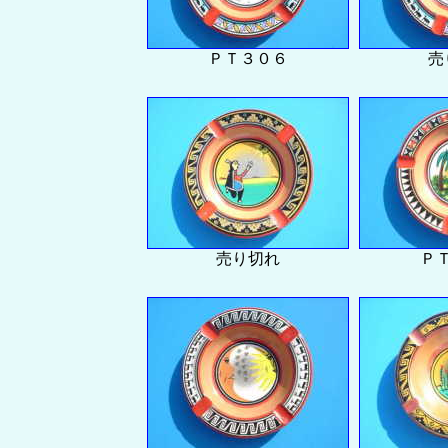
ＰＴ３０６
売
売り切れ
Ｐ