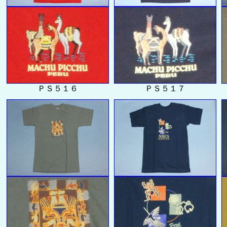
ＰＳ５１６
ＰＳ５１７