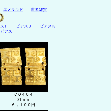
エメラルド
世界雑貨
アスＨ
ピアスＪ
ピアスＫ
ドピアス
ＣＱ４０４
31ｍｍ
６，１００円