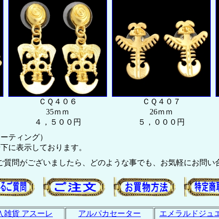
ＣＱ４０６
ＣＱ４０７
35ｍｍ
26ｍｍ
４，５００円
５，０００円
ーティング）
号下に表示しております。
ご質問がございましたら、どのような事でも、お気軽にお問い
入雑貨 アスーレ
アルパカセーター
エメラルドジュ