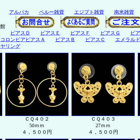
アルパカ
ペルー雑貨
エジプト雑貨
南米雑貨
博物館
Ｃ
ピアスＤ
ピアスＥ
ピアスＦ
ピアスＧ
ピ
コロンビアピアスＡ
ピアスＢ
ピアスＣ
エメラル
イヤリング
ＣＱ４０２
ＣＱ４０３
50ｍｍ
27ｍｍ
４，５００円
４，５００円