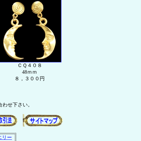
ＣＱ４０８
48ｍｍ
８，３００円
合わせ下さい。
エリー