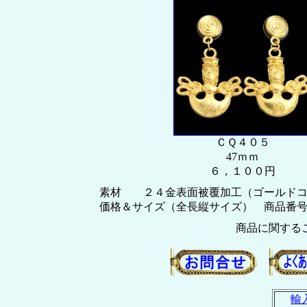
ＣＱ４０５
47ｍｍ
６，１００円
素材 ２４金表面被覆加工（ゴールドコ
価格＆サイズ（全長縦サイズ） 商品番
商品に関する
輸