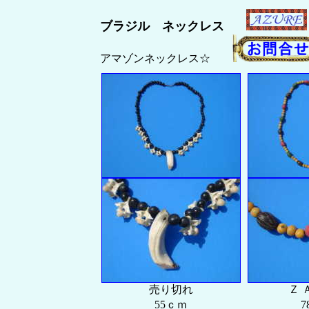
ブラジル ネックレス
アマゾンネックレス☆
売り切れ
Ｚ 
55ｃｍ
7