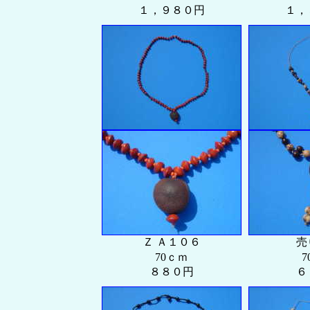
１，９８０円
１，
Ｚ Ａ１０６
売
70ｃｍ
7
８８０円
６