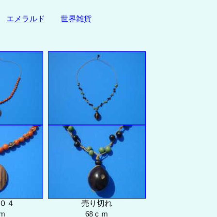
エメラルド
世界雑貨
１０４
売り切れ
ｍ
68ｃｍ