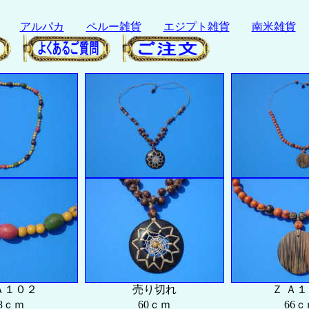
アルパカ
ペルー雑貨
エジプト雑貨
南米雑貨
Ａ１０２
売り切れ
Ｚ Ａ
8ｃｍ
60ｃｍ
66ｃ