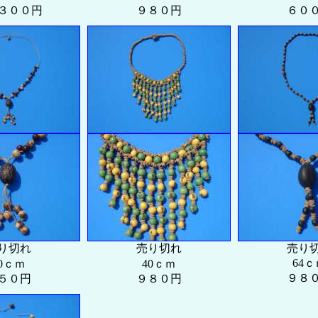
３００円
９８０円
６０
り切れ
売り切れ
売り
64ｃ
0ｃｍ
40ｃｍ
９８
５０円
９８０円