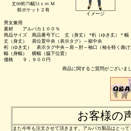
丈60裄75幅51ｃｍ Ｍ
前ポケット２有
イメージ
男女兼用
素材 アルパカ１００％
商品サイズ 商品番号下に 丈（身丈） *裄（ゆき丈） * 
丈（身丈） 肩位置中央（表示タグ）～裾中央
裄（ゆき丈） 表示タグ中央～肩～肘～袖口（袖を軽く曲げ
幅（身幅） 横幅（脇下位置）
価格 ９，９００円
商品に関するご質問がございま
お客様の
また今年も注文させて頂きます。アルパカ製品はとっても