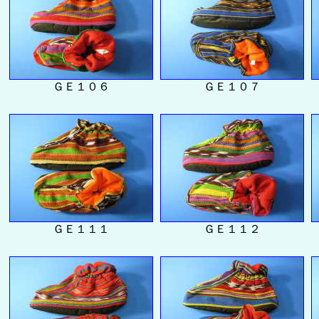
ＧＥ１０６
ＧＥ１０７
ＧＥ１１１
ＧＥ１１２