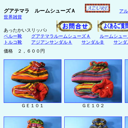
グアテマラ ルームシューズＡ
ア
世界雑貨
あったかいスリッパ♪
ペルー靴
グアテマラルームシューズＡ
ルームシュー
トルコ靴
アジアンサンダルＡ
サンダルＢ
サンダ
価格 ２，６００円
ＧＥ１０１
ＧＥ１０２