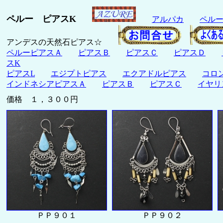
ペルー ピアスK
アルパカ
ペル
アンデスの天然石ピアス☆
ペルーピアスＡ
ピアスＢ
ピアスＣ
ピアスＤ
スK
ピアスL
エジプトピアス
エクアドルピアス
コロ
インドネシアピアスＡ
ピアスＢ
ピアスＣ
イヤリ
価格 １，３００円
ＰＰ９０１
ＰＰ９０２